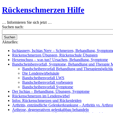
Rückenschmerzen Hilfe
… Informieren Sie sich jetzt …
Suchen nach:
Suchen
Aktuelles:
Ischiasnerv, Ischias Nerv – Schmerzen, Behandlung, Symptome
Rückenschmerzen Übungen, Rückenschule Übungen
Hexenschuss – was tun? Ursachen, Behandlung, Symptome
Bandscheinbenvorfall, Symptome, Behandlung und Therapie M
Bandscheibenvorfall Behandlung und Therapiemöglichk
Die Lendenwirbelsäule
Bandscheibenvorfall LWS
Bandscheibenvorfall vorbeugen
Bandscheibenvorfall Symptome
Der Ischias – Behandlung, Übungen, Symptome
Rückenschmerzen im Lendenwirbel
Infos: Rückenschmerzen und Rückenleiden
Arthritis, entzündliche Gelenkerkrankung – Arthritis vs. Arthro
Arthrose, degenerativen gelenkabbau behandeln