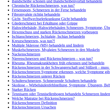
Bandscheibe schonen und Bandscheibenvorfall behandeln
Chronische Rückenschmerzen, was tun?
Fersensporn, Schmerzen in der Ferse behandeln
Fibromyalgie richtig behandeln
Gicht, Stoffwechselerkrankung Gicht behandeln
Gliederschmerz bei Erkältung oder Grippe
Halswirbelsäule, Halswirbelsäulen Schmerzen, Symptome, Üb
Hexenschuss und starken Rückenschmerzen vorbeugen
Ischiasschmerzen, Ischialgie, Ischias behandeln
Kreuzschmerzen- was tun?!
Multiple Sklerose (MS) behandeln und lindern
Muskelschmerzen, Myalgien Schmerzen in den Muskeln
Nackenschmerzen
Nierenschmerzen und Rückenschmerzen – was tun?
Rheuma, Rheumakrankheiten früh erkennen und behandeln
Rückenschmerzen in der Schwangerschaft und Stillzeit – muss 
Rückenschmerzen Symptome erkennen, welche Symptome gibt
Rückenschmerzen unterer Rücken
Schulterschmerzen, Schmerzende Schultern behandeln
Skoliose – Wirbelsäulenfehlstellung, Symptome, Übungen, Be
Starker Rücken
Tennisarm oder Tennisellenbogen behandeln Schmerzen linder
Welche Matratze bei Rückenschmerzen?
Rückenschmerzen Definition
Rückenschmerzen Ursachen