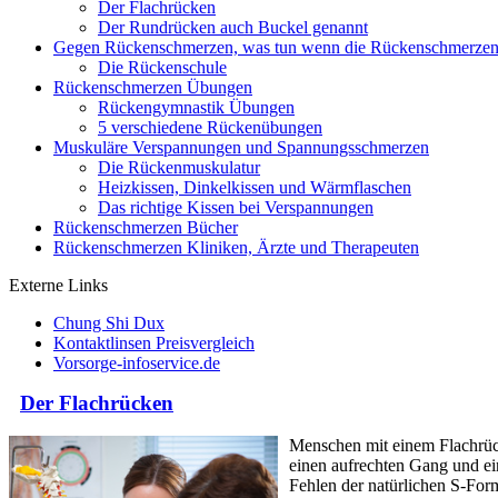
Der Flachrücken
Der Rundrücken auch Buckel genannt
Gegen Rückenschmerzen, was tun wenn die Rückenschmerze
Die Rückenschule
Rückenschmerzen Übungen
Rückengymnastik Übungen
5 verschiedene Rückenübungen
Muskuläre Verspannungen und Spannungsschmerzen
Die Rückenmuskulatur
Heizkissen, Dinkelkissen und Wärmflaschen
Das richtige Kissen bei Verspannungen
Rückenschmerzen Bücher
Rückenschmerzen Kliniken, Ärzte und Therapeuten
Externe Links
Chung Shi Dux
Kontaktlinsen Preisvergleich
Vorsorge-infoservice.de
Der Flachrücken
Menschen mit einem Flachrücke
einen aufrechten Gang und ei
Fehlen der natürlichen S-Form